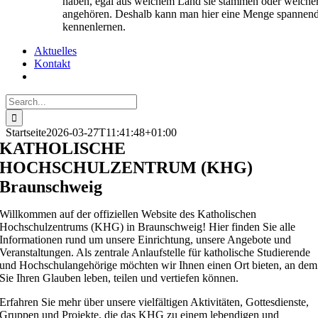
haben, egal aus welchem Land sie stammen oder welcher
angehören. Deshalb kann man hier eine Menge spannend
kennenlernen.
Aktuelles
Kontakt
Search
for:
Startseite
2026-03-27T11:41:48+01:00
KATHOLISCHE
HOCHSCHULZENTRUM (KHG)
Braunschweig
Willkommen auf der offiziellen Website des Katholischen
Hochschulzentrums (KHG) in Braunschweig! Hier finden Sie alle
Informationen rund um unsere Einrichtung, unsere Angebote und
Veranstaltungen. Als zentrale Anlaufstelle für katholische Studierende
und Hochschulangehörige möchten wir Ihnen einen Ort bieten, an dem
Sie Ihren Glauben leben, teilen und vertiefen können.
Erfahren Sie mehr über unsere vielfältigen Aktivitäten, Gottesdienste,
Gruppen und Projekte, die das KHG zu einem lebendigen und