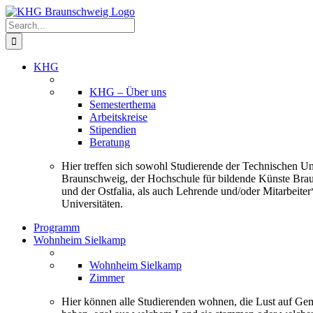
Skip
to
Search
content
for:
KHG
KHG – Über uns
Semesterthema
Arbeitskreise
Stipendien
Beratung
Hier treffen sich sowohl Studierende der Technischen Uni
Braunschweig, der Hochschule für bildende Künste Bra
und der Ostfalia, als auch Lehrende und/oder Mitarbeiter
Universitäten.
Programm
Wohnheim Sielkamp
Wohnheim Sielkamp
Zimmer
Hier können alle Studierenden wohnen, die Lust auf Ge