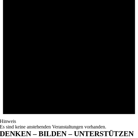
Hinweis
Es sind keine anstehenden Veranstaltungen vorhanden.
DENKEN – BILDEN – UNTERSTÜTZEN