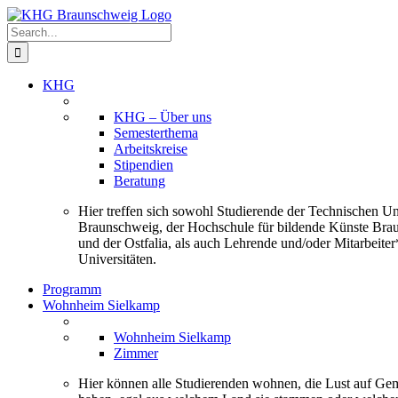
Skip
to
Search
content
for:
KHG
KHG – Über uns
Semesterthema
Arbeitskreise
Stipendien
Beratung
Hier treffen sich sowohl Studierende der Technischen Uni
Braunschweig, der Hochschule für bildende Künste Bra
und der Ostfalia, als auch Lehrende und/oder Mitarbeiter
Universitäten.
Programm
Wohnheim Sielkamp
Wohnheim Sielkamp
Zimmer
Hier können alle Studierenden wohnen, die Lust auf Ge