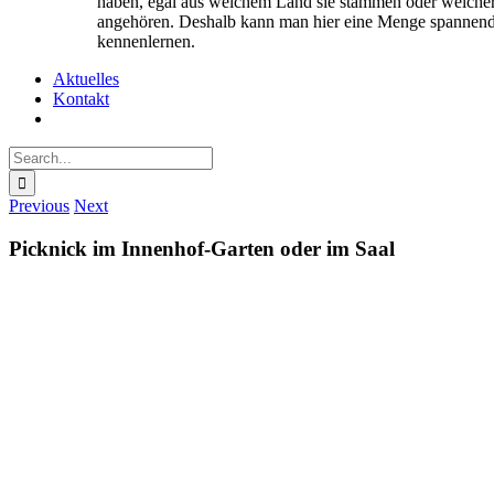
haben, egal aus welchem Land sie stammen oder welcher
angehören. Deshalb kann man hier eine Menge spannend
kennenlernen.
Aktuelles
Kontakt
Search
for:
Previous
Next
Picknick im Innenhof-Garten oder im Saal
View
Larger
Image