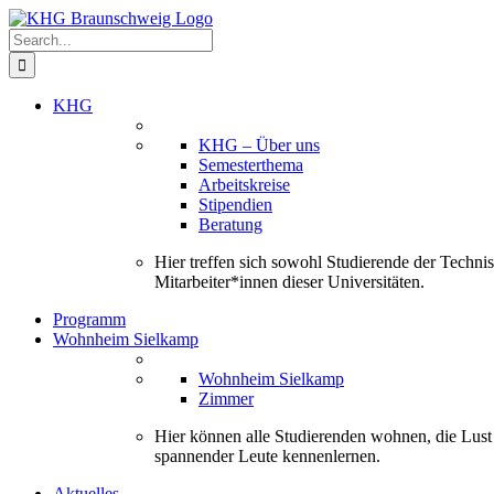
Skip
to
Search
content
for:
KHG
KHG – Über uns
Semesterthema
Arbeitskreise
Stipendien
Beratung
Hier treffen sich sowohl Studierende der Techn
Mitarbeiter*innen dieser Universitäten.
Programm
Wohnheim Sielkamp
Wohnheim Sielkamp
Zimmer
Hier können alle Studierenden wohnen, die Lus
spannender Leute kennenlernen.
Aktuelles