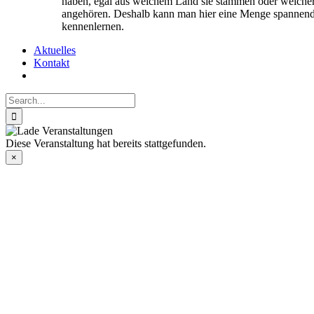
haben, egal aus welchem Land sie stammen oder welcher
angehören. Deshalb kann man hier eine Menge spannend
kennenlernen.
Aktuelles
Kontakt
Search
for:
Diese Veranstaltung hat bereits stattgefunden.
×