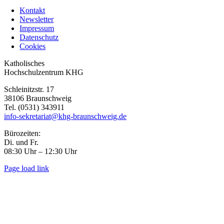
Kontakt
Newsletter
Impressum
Datenschutz
Cookies
Toggle
Katholisches
Sliding
Hochschulzentrum KHG
Bar
Schleinitzstr. 17
Area
38106 Braunschweig
Tel. (0531) 343911
info-sekretariat@khg-braunschweig.de
Bürozeiten:
Di. und Fr.
08:30 Uhr – 12:30 Uhr
Page load link
Go
to
Top