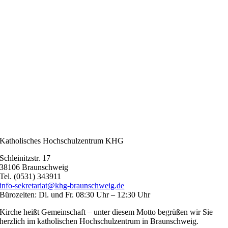
Katholisches Hochschulzentrum KHG
Schleinitzstr. 17
38106 Braunschweig
Tel. (0531) 343911
info-sekretariat@khg-braunschweig.de
Bürozeiten: Di. und Fr. 08:30 Uhr – 12:30 Uhr
Kirche heißt Gemeinschaft – unter diesem Motto begrüßen wir Sie
herzlich im katholischen Hochschulzentrum in Braunschweig.