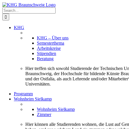
Skip
to
Search
content
for:
KHG
KHG – Über uns
Semesterthema
Arbeitskreise
Stipendien
Beratung
Hier treffen sich sowohl Studierende der Technischen Uni
Braunschweig, der Hochschule für bildende Künste Bra
und der Ostfalia, als auch Lehrende und/oder Mitarbeiter
Universitäten.
Programm
Wohnheim Sielkamp
Wohnheim Sielkamp
Zimmer
Hier können alle Studierenden wohnen, die Lust auf Ge