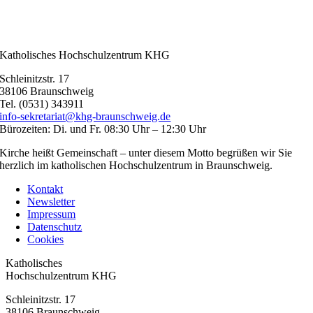
Katholisches Hochschulzentrum KHG
Schleinitzstr. 17
38106 Braunschweig
Tel. (0531) 343911
info-sekretariat@khg-braunschweig.de
Bürozeiten: Di. und Fr. 08:30 Uhr – 12:30 Uhr
Kirche heißt Gemeinschaft – unter diesem Motto begrüßen wir Sie
herzlich im katholischen Hochschulzentrum in Braunschweig.
Kontakt
Newsletter
Impressum
Datenschutz
Cookies
Toggle
Katholisches
Sliding
Hochschulzentrum KHG
Bar
Schleinitzstr. 17
Area
38106 Braunschweig