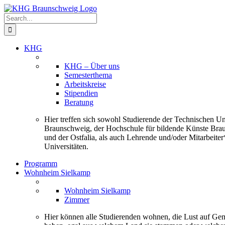
Skip
to
Search
content
for:
KHG
KHG – Über uns
Semesterthema
Arbeitskreise
Stipendien
Beratung
Hier treffen sich sowohl Studierende der Technischen Uni
Braunschweig, der Hochschule für bildende Künste Bra
und der Ostfalia, als auch Lehrende und/oder Mitarbeiter
Universitäten.
Programm
Wohnheim Sielkamp
Wohnheim Sielkamp
Zimmer
Hier können alle Studierenden wohnen, die Lust auf Ge