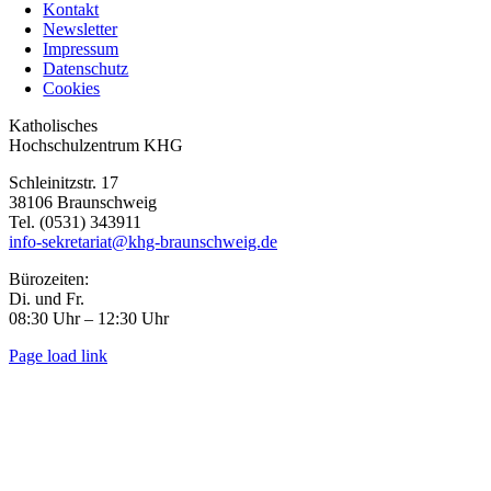
Kontakt
Newsletter
Impressum
Datenschutz
Cookies
Toggle
Katholisches
Sliding
Hochschulzentrum KHG
Bar
Schleinitzstr. 17
Area
38106 Braunschweig
Tel. (0531) 343911
info-sekretariat@khg-braunschweig.de
Bürozeiten:
Di. und Fr.
08:30 Uhr – 12:30 Uhr
Page load link
Go
to
Top