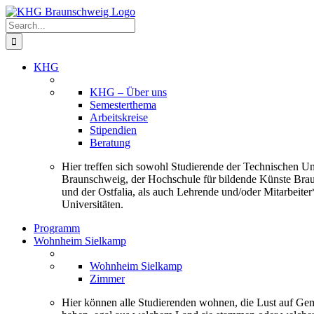
Skip
to
Search
content
for:
KHG
KHG – Über uns
Semesterthema
Arbeitskreise
Stipendien
Beratung
Hier treffen sich sowohl Studierende der Technischen Uni
Braunschweig, der Hochschule für bildende Künste Bra
und der Ostfalia, als auch Lehrende und/oder Mitarbeiter
Universitäten.
Programm
Wohnheim Sielkamp
Wohnheim Sielkamp
Zimmer
Hier können alle Studierenden wohnen, die Lust auf Ge