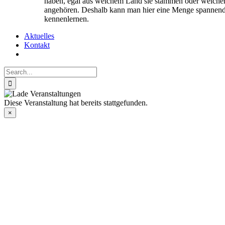
haben, egal aus welchem Land sie stammen oder welcher
angehören. Deshalb kann man hier eine Menge spannend
kennenlernen.
Aktuelles
Kontakt
Search
for:
Diese Veranstaltung hat bereits stattgefunden.
×