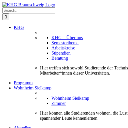
Skip
to
Search
content
for:
KHG
KHG – Über uns
Semesterthema
Arbeitskreise
Stipendien
Beratung
Hier treffen sich sowohl Studierende der Techn
Mitarbeiter*innen dieser Universitäten.
Programm
Wohnheim Sielkamp
Wohnheim Sielkamp
Zimmer
Hier können alle Studierenden wohnen, die Lus
spannender Leute kennenlernen.
Aktuelles